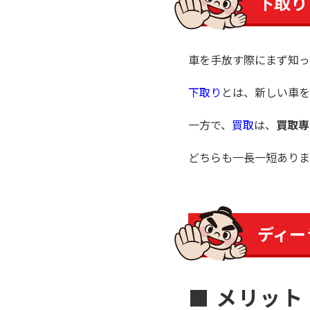
下取り
車を手放す際にまず知っ
下取り
とは、新しい車を
一方で、
買取
は、
買取専
どちらも一長一短ありま
ディー
■ メリット