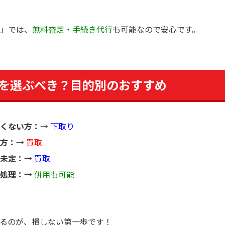
」では、
無料査定・手続き代行
も可能なので安心です。
を選ぶべき？目的別のおすすめ
くない方：
→
下取り
方：
→
買取
未定：
→
買取
処理：
→
併用も可能
るのが、損しない第一歩です！