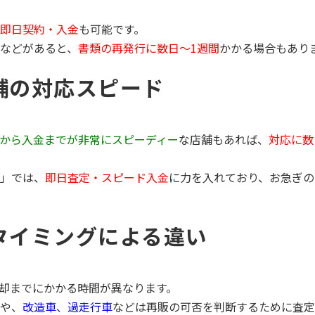
即日契約・入金
も可能です。
などがあると、
書類の再発行に数日〜1週間
かかる場合もあり
舗の対応スピード
から入金までが非常にスピーディー
な店舗もあれば、
対応に数
」では、
即日査定・スピード入金
に力を入れており、お急ぎの
タイミングによる違い
却までにかかる時間が異なります。
や、
改造車
、
過走行車
などは再販の可否を判断するために査定