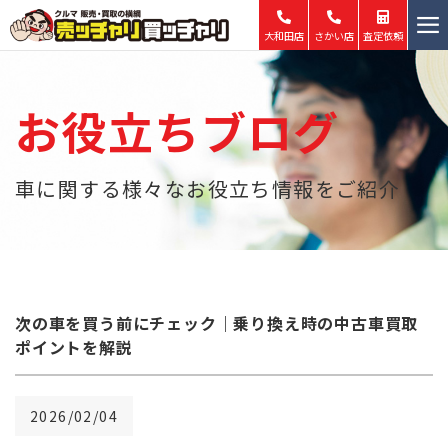
大和田店
さかい店
査定依頼
ホーム
お役立ちブログ
買取
販売
車に関する様々なお役立ち情報をご紹介
最新買取事例
中古車査定・買取情報
店舗情報
次の車を買う前にチェック｜乗り換え時の中古車買取
会社概要
ポイントを解説
2026/02/04