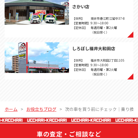
さかい店
【住所】
坂井市春江町江留中37-8
【営業時間】
9:30～18:00
【定休日】
毎週月曜・第2火曜
（祝日除く）
しろぼし福井大和田店
【住所】
福井市大和田2丁目1105
【営業時間】
9:30～18:00
【定休日】
毎週月曜・第2火曜
（祝日除く）
ホーム
お役立ちブログ
次の車を買う前にチェック｜乗り換
車の査定・ご相談など