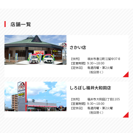
店舗一覧
さかい店
【住所】
坂井市春江町江留中37-8
【営業時間】
9:30～18:00
【定休日】
毎週月曜・第2火曜
（祝日除く）
しろぼし福井大和田店
【住所】
福井市大和田2丁目1105
【営業時間】
9:30～18:00
【定休日】
毎週月曜・第2火曜
（祝日除く）