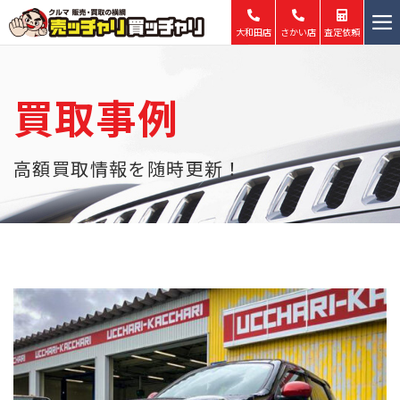
大和田店
さかい店
査定依頼
ホーム
買取事例
買取
販売
高額買取情報を随時更新！
最新買取事例
中古車査定・買取情報
店舗情報
会社概要