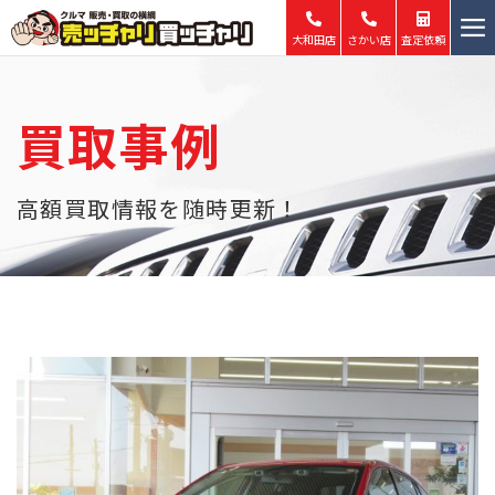
大和田店
さかい店
査定依頼
ホーム
買取事例
買取
販売
高額買取情報を随時更新！
最新買取事例
中古車査定・買取情報
店舗情報
会社概要