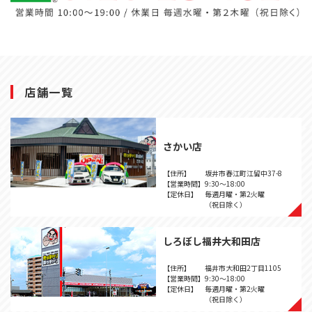
店舗一覧
さかい店
【住所】
坂井市春江町江留中37-8
【営業時間】
9:30～18:00
【定休日】
毎週月曜・第2火曜
（祝日除く）
しろぼし福井大和田店
【住所】
福井市大和田2丁目1105
【営業時間】
9:30～18:00
【定休日】
毎週月曜・第2火曜
（祝日除く）